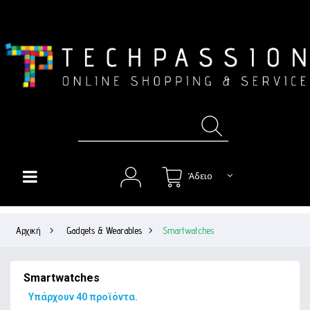
Άδειο
HOME
Αρχική
>
Gadgets & Wearables
>
Smartwatches
+
ΘΉΚΕΣ
+
ΠΡΟΣΤΑΣΊΑ ΟΘΌΝΗΣ
Smartwatches
+
ΉΧΟΣ
Υπάρχουν 40 προϊόντα.