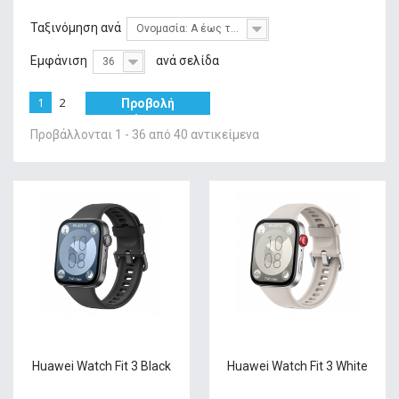
+
ΦΌΡΤΙΣΗ
Ταξινόμηση ανά
Ονομασία: Α έως το Ω
+
GADGETS & WEARABLES
Εμφάνιση
ανά σελίδα
36
+
ΜΝΉΜΗ
1
2
Προβολή
+
ΣΤΑΘΕΡΉ ΤΗΛΕΦΩΝΊΑ
όλων
Προβάλλονται 1 - 36 από 40 αντικείμενα
+
IT ΑΞΕΣΟΥΆΡ & GAMING
+
ΔΙΚΤΥΑΚΆ
+
HOME & LIVING
ΠΡΟΣΦΟΡΕΣ
SERVICE
Huawei Watch Fit 3 Black
Huawei Watch Fit 3 White