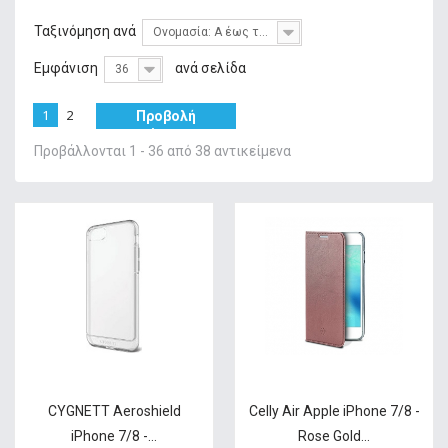
+
ΦΌΡΤΙΣΗ
Ταξινόμηση ανά
Ονομασία: Α έως το Ω
+
GADGETS & WEARABLES
Εμφάνιση
ανά σελίδα
36
+
ΜΝΉΜΗ
1
2
Προβολή
+
ΣΤΑΘΕΡΉ ΤΗΛΕΦΩΝΊΑ
όλων
Προβάλλονται 1 - 36 από 38 αντικείμενα
+
IT ΑΞΕΣΟΥΆΡ & GAMING
+
ΔΙΚΤΥΑΚΆ
+
HOME & LIVING
ΠΡΟΣΦΟΡΕΣ
SERVICE
CYGNETT Aeroshield
Celly Air Apple iPhone 7/8 -
iPhone 7/8 -...
Rose Gold...