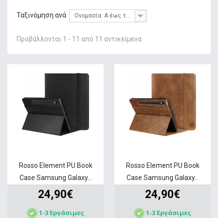
+
ΦΌΡΤΙΣΗ
Ταξινόμηση ανά
Ονομασία: Α έως το Ω
+
GADGETS & WEARABLES
Προβάλλονται 1 - 11 από 11 αντικείμενα
+
ΜΝΉΜΗ
+
ΣΤΑΘΕΡΉ ΤΗΛΕΦΩΝΊΑ
+
IT ΑΞΕΣΟΥΆΡ & GAMING
+
ΔΙΚΤΥΑΚΆ
+
HOME & LIVING
ΠΡΟΣΦΟΡΕΣ
SERVICE
Rosso Element PU Book
Rosso Element PU Book
Case Samsung Galaxy...
Case Samsung Galaxy...
24,90€
24,90€
1-3 Εργάσιμες
1-3 Εργάσιμες