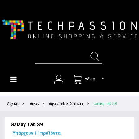
Άδειο
HOME
Αρχική
>
Θήκες
>
Θήκες Tablet Samsung
>
Galaxy Tab S9
+
ΘΉΚΕΣ
+
ΠΡΟΣΤΑΣΊΑ ΟΘΌΝΗΣ
Galaxy Tab S9
+
ΉΧΟΣ
Υπάρχουν 11 προϊόντα.