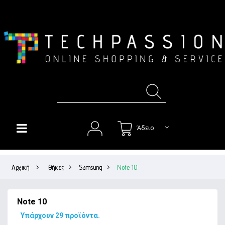
Άδειο
HOME
Αρχική
>
Θήκες
>
Samsung
>
Note 10
+
ΘΉΚΕΣ
+
ΠΡΟΣΤΑΣΊΑ ΟΘΌΝΗΣ
Note 10
+
ΉΧΟΣ
Υπάρχουν 29 προϊόντα.