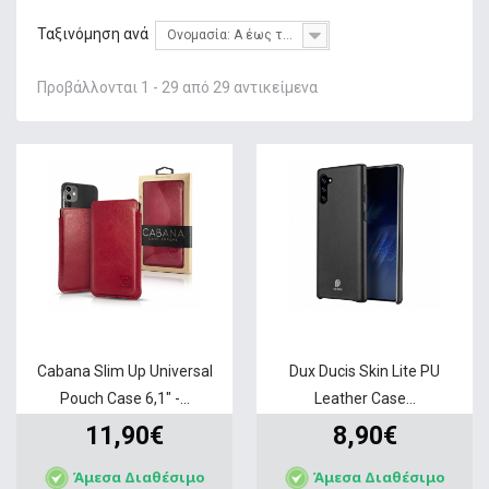
+
ΦΌΡΤΙΣΗ
Ταξινόμηση ανά
Ονομασία: Α έως το Ω
+
GADGETS & WEARABLES
Προβάλλονται 1 - 29 από 29 αντικείμενα
+
ΜΝΉΜΗ
+
ΣΤΑΘΕΡΉ ΤΗΛΕΦΩΝΊΑ
+
IT ΑΞΕΣΟΥΆΡ & GAMING
+
ΔΙΚΤΥΑΚΆ
+
HOME & LIVING
ΠΡΟΣΦΟΡΕΣ
SERVICE
Cabana Slim Up Universal
Dux Ducis Skin Lite PU
Pouch Case 6,1" -...
Leather Case...
11,90€
8,90€
Άμεσα Διαθέσιμο
Άμεσα Διαθέσιμο