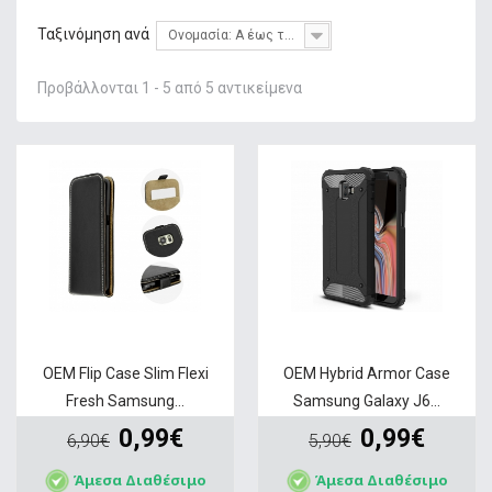
+
ΦΌΡΤΙΣΗ
Ταξινόμηση ανά
Ονομασία: Α έως το Ω
+
GADGETS & WEARABLES
Προβάλλονται 1 - 5 από 5 αντικείμενα
+
ΜΝΉΜΗ
+
ΣΤΑΘΕΡΉ ΤΗΛΕΦΩΝΊΑ
+
IT ΑΞΕΣΟΥΆΡ & GAMING
+
ΔΙΚΤΥΑΚΆ
+
HOME & LIVING
ΠΡΟΣΦΟΡΕΣ
SERVICE
OEM Flip Case Slim Flexi
OEM Hybrid Armor Case
Fresh Samsung...
Samsung Galaxy J6...
0,99€
0,99€
6,90€
5,90€
Άμεσα Διαθέσιμο
Άμεσα Διαθέσιμο