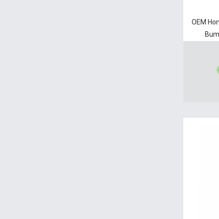
OEM Hon
Bump