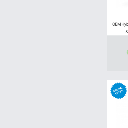
OEM Hyb
X