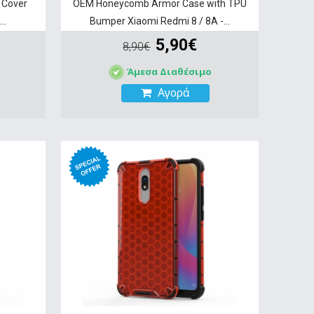
 Cover
OEM Honeycomb Armor Case with TPU
..
Bumper Xiaomi Redmi 8 / 8A -...
5,90€
8,90€
Άμεσα Διαθέσιμο
Αγορά