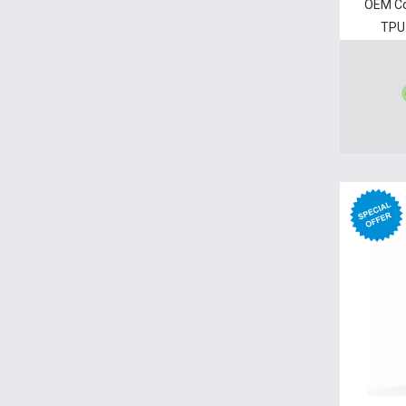
OEM Co
TPU 