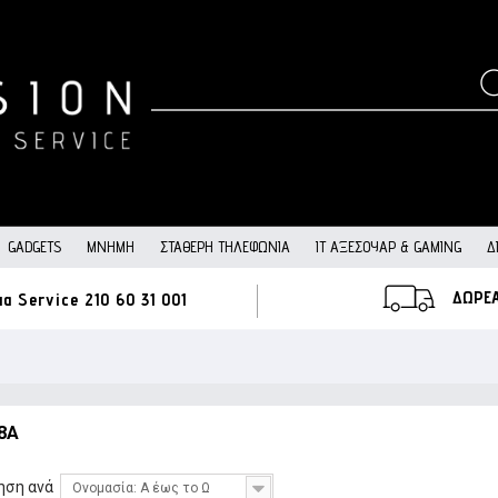
GADGETS
ΜΝΉΜΗ
ΣΤΑΘΕΡΉ ΤΗΛΕΦΩΝΊΑ
IT ΑΞΕΣΟΥΆΡ & GAMING
Δ
ΔΩΡΕ
ια Service
210 60 31 001
8A
ηση ανά
Ονομασία: Α έως το Ω