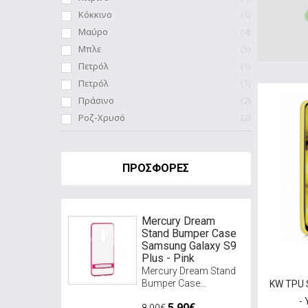
Κόκκινο
1
Μαύρο
4
Μπλε
5
Πετρόλ
1
Πετρόλ
1
Πράσινο
2
Ροζ-Χρυσό
2
ΠΡΟΣΦΟΡΈΣ
Mercury Dream
Stand Bumper Case
Samsung Galaxy S9
Plus - Pink
Mercury Dream Stand
Bumper Case...
KW TPU S
- 
5,90€
8,90€