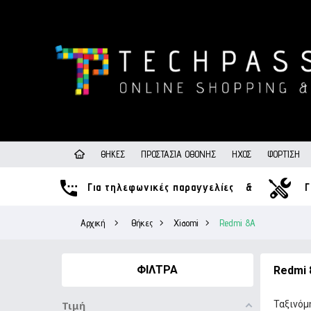
ΘΉΚΕΣ
ΠΡΟΣΤΑΣΊΑ ΟΘΌΝΗΣ
ΉΧΟΣ
ΦΌΡΤΙΣΗ
Για τηλεφωνικές παραγγελίες
&
Γ
Αρχική
>
Θήκες
>
Xiaomi
>
Redmi 8A
ΦΊΛΤΡΑ
Redmi 
Ταξινόμ
Τιμή