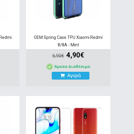
 Redmi
OEM Spring Case TPU Xiaomi Redmi
8/8A - Mint
4,90€
6,90€
Άμεσα Διαθέσιμο
Αγορά