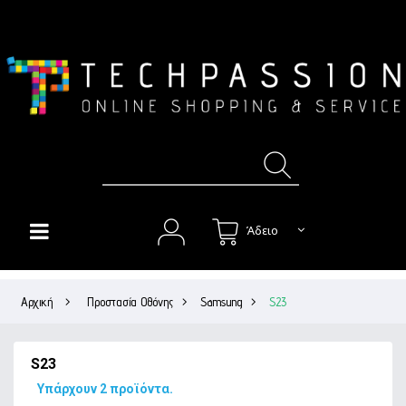
Άδειο
HOME
Αρχική
>
Προστασία Οθόνης
>
Samsung
>
S23
+
ΘΉΚΕΣ
+
ΠΡΟΣΤΑΣΊΑ ΟΘΌΝΗΣ
S23
+
ΉΧΟΣ
Υπάρχουν 2 προϊόντα.