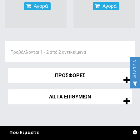
Αγορά
Αγορά
Προβάλλονται 1 - 2 από 2 αντικείμενα
ΦΊΛΤΡΑ
ΠΡΟΣΦΟΡΈΣ
ΛΊΣΤΑ ΕΠΙΘΥΜΙΏΝ
Που Είμαστε