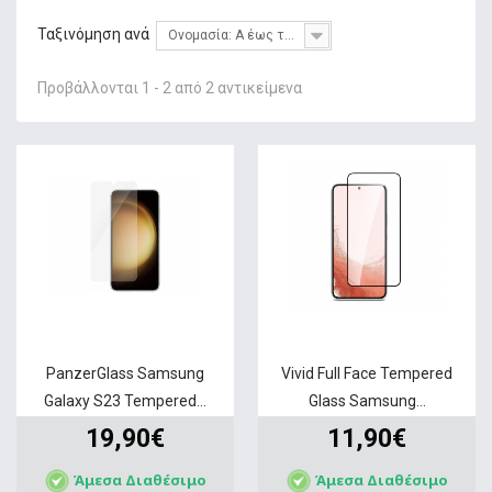
+
ΦΌΡΤΙΣΗ
Ταξινόμηση ανά
Ονομασία: Α έως το Ω
+
GADGETS & WEARABLES
Προβάλλονται 1 - 2 από 2 αντικείμενα
+
ΜΝΉΜΗ
+
ΣΤΑΘΕΡΉ ΤΗΛΕΦΩΝΊΑ
+
IT ΑΞΕΣΟΥΆΡ & GAMING
+
ΔΙΚΤΥΑΚΆ
+
HOME & LIVING
ΠΡΟΣΦΟΡΕΣ
SERVICE
PanzerGlass Samsung
Vivid Full Face Tempered
Galaxy S23 Tempered...
Glass Samsung...
19,90€
11,90€
Άμεσα Διαθέσιμο
Άμεσα Διαθέσιμο