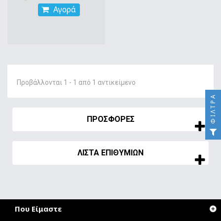
Αγορά
Προβάλλονται 1 - 1 από 1 αντικείμενο
ΦΊΛΤΡΑ
ΠΡΟΣΦΟΡΈΣ
ΛΊΣΤΑ ΕΠΙΘΥΜΙΏΝ
Που Είμαστε