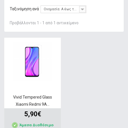
+
ΦΌΡΤΙΣΗ
Ταξινόμηση ανά
Ονομασία: Α έως το Ω
+
GADGETS & WEARABLES
Προβάλλονται 1 - 1 από 1 αντικείμενο
+
ΜΝΉΜΗ
+
ΣΤΑΘΕΡΉ ΤΗΛΕΦΩΝΊΑ
+
IT ΑΞΕΣΟΥΆΡ & GAMING
+
ΔΙΚΤΥΑΚΆ
+
HOME & LIVING
ΠΡΟΣΦΟΡΕΣ
SERVICE
Vivid Tempered Glass
Xiaomi Redmi 9A...
5,90€
Άμεσα Διαθέσιμο