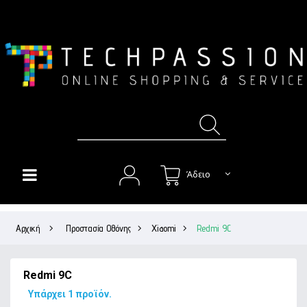
Άδειο
HOME
Αρχική
>
Προστασία Οθόνης
>
Xiaomi
>
Redmi 9C
+
ΘΉΚΕΣ
+
ΠΡΟΣΤΑΣΊΑ ΟΘΌΝΗΣ
Redmi 9C
+
ΉΧΟΣ
Υπάρχει 1 προϊόν.