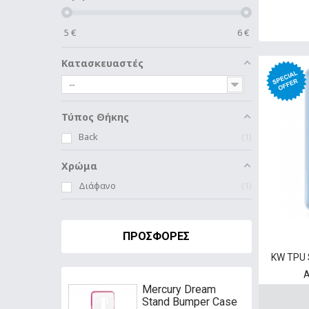
5
€
6
€
Κατασκευαστές
--
Τύπος Θήκης
Back
1
Χρώμα
Διάφανο
1
ΠΡΟΣΦΟΡΈΣ
KW TPU 
A
Mercury Dream
Stand Bumper Case