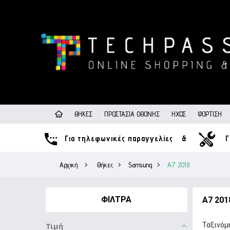
ΘΉΚΕΣ
ΠΡΟΣΤΑΣΊΑ ΟΘΌΝΗΣ
ΉΧΟΣ
ΦΌΡΤΙΣΗ
Για τηλεφωνικές παραγγελίες
&
Γ
Αρχική
>
Θήκες
>
Samsung
>
A7 2018
ΦΊΛΤΡΑ
A7 201
Ταξινόμ
Τιμή