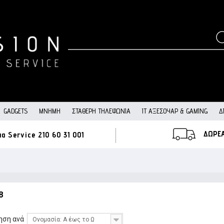
GADGETS
ΜΝΉΜΗ
ΣΤΑΘΕΡΉ ΤΗΛΕΦΩΝΊΑ
IT ΑΞΕΣΟΥΆΡ & GAMING
Δ
ΔΩΡΕ
ια Service
210 60 31 001
8
ηση ανά
Ονομασία: Α έως το Ω