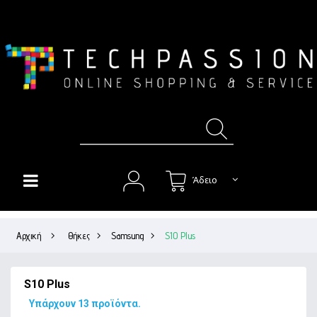
Άδειο
HOME
Αρχική
>
Θήκες
>
Samsung
>
S10 Plus
+
ΘΉΚΕΣ
+
ΠΡΟΣΤΑΣΊΑ ΟΘΌΝΗΣ
S10 Plus
+
ΉΧΟΣ
Υπάρχουν 13 προϊόντα.