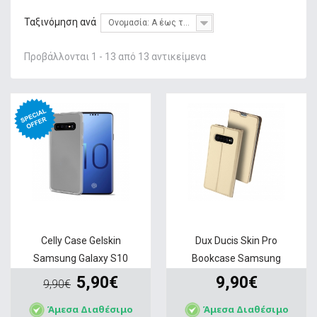
+
ΦΌΡΤΙΣΗ
Ταξινόμηση ανά
Ονομασία: Α έως το Ω
+
GADGETS & WEARABLES
Προβάλλονται 1 - 13 από 13 αντικείμενα
+
ΜΝΉΜΗ
+
ΣΤΑΘΕΡΉ ΤΗΛΕΦΩΝΊΑ
+
IT ΑΞΕΣΟΥΆΡ & GAMING
+
ΔΙΚΤΥΑΚΆ
+
HOME & LIVING
ΠΡΟΣΦΟΡΕΣ
SERVICE
Celly Case Gelskin
Dux Ducis Skin Pro
Samsung Galaxy S10
Bookcase Samsung
Plus...
Galaxy...
5,90€
9,90€
9,90€
Άμεσα Διαθέσιμο
Άμεσα Διαθέσιμο