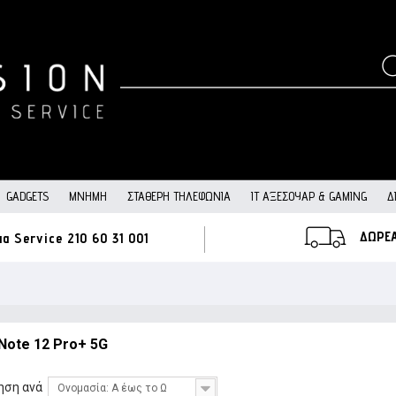
GADGETS
ΜΝΉΜΗ
ΣΤΑΘΕΡΉ ΤΗΛΕΦΩΝΊΑ
IT ΑΞΕΣΟΥΆΡ & GAMING
Δ
ΔΩΡΕ
ια Service
210 60 31 001
Note 12 Pro+ 5G
ηση ανά
Ονομασία: Α έως το Ω