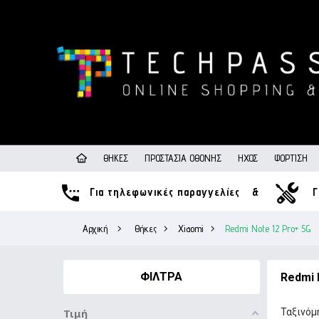
ΘΉΚΕΣ
ΠΡΟΣΤΑΣΊΑ ΟΘΌΝΗΣ
ΉΧΟΣ
ΦΌΡΤΙΣΗ
Για τηλεφωνικές παραγγελίες
&
Γ
Αρχική
>
Θήκες
>
Xiaomi
>
Redmi Note 12 Pro+ 5G
ΦΊΛΤΡΑ
Redmi 
Ταξινόμ
Τιμή