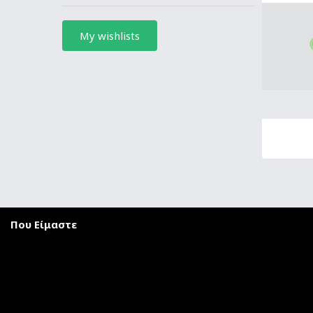
My wishlists
Που Είμαστε