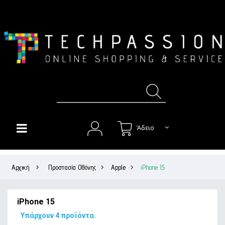
Άδειο
HOME
Αρχική
>
Προστασία Οθόνης
>
Apple
>
iPhone 15
+
ΘΉΚΕΣ
+
ΠΡΟΣΤΑΣΊΑ ΟΘΌΝΗΣ
iPhone 15
+
ΉΧΟΣ
Υπάρχουν 4 προϊόντα.