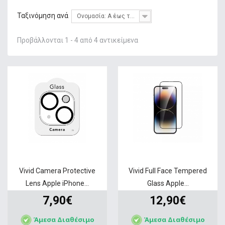
+
ΦΌΡΤΙΣΗ
Ταξινόμηση ανά
Ονομασία: Α έως το Ω
+
GADGETS & WEARABLES
Προβάλλονται 1 - 4 από 4 αντικείμενα
+
ΜΝΉΜΗ
+
ΣΤΑΘΕΡΉ ΤΗΛΕΦΩΝΊΑ
+
IT ΑΞΕΣΟΥΆΡ & GAMING
+
ΔΙΚΤΥΑΚΆ
+
HOME & LIVING
ΠΡΟΣΦΟΡΕΣ
SERVICE
Vivid Camera Protective
Vivid Full Face Tempered
Lens Apple iPhone...
Glass Apple...
7,90€
12,90€
Άμεσα Διαθέσιμο
Άμεσα Διαθέσιμο