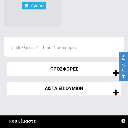
Αγορά
Προβάλλονται 1 - 1 από 1 αντικείμενο
ΦΊΛΤΡΑ
ΠΡΟΣΦΟΡΈΣ
ΛΊΣΤΑ ΕΠΙΘΥΜΙΏΝ
Που Είμαστε