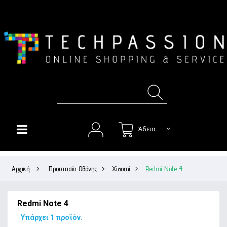
Άδειο
HOME
Αρχική
>
Προστασία Οθόνης
>
Xiaomi
>
Redmi Note 4
+
ΘΉΚΕΣ
+
ΠΡΟΣΤΑΣΊΑ ΟΘΌΝΗΣ
Redmi Note 4
+
ΉΧΟΣ
Υπάρχει 1 προϊόν.