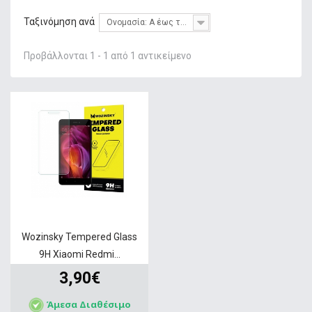
+
ΦΌΡΤΙΣΗ
Ταξινόμηση ανά
Ονομασία: Α έως το Ω
+
GADGETS & WEARABLES
Προβάλλονται 1 - 1 από 1 αντικείμενο
+
ΜΝΉΜΗ
+
ΣΤΑΘΕΡΉ ΤΗΛΕΦΩΝΊΑ
+
IT ΑΞΕΣΟΥΆΡ & GAMING
+
ΔΙΚΤΥΑΚΆ
+
HOME & LIVING
ΠΡΟΣΦΟΡΕΣ
SERVICE
Wozinsky Tempered Glass
9H Xiaomi Redmi...
3,90€
Άμεσα Διαθέσιμο