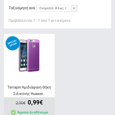
+
ΦΌΡΤΙΣΗ
Ταξινόμηση ανά
Ονομασία: Α έως το Ω
+
GADGETS & WEARABLES
Προβάλλονται 1 - 1 από 1 αντικείμενο
+
ΜΝΉΜΗ
+
ΣΤΑΘΕΡΉ ΤΗΛΕΦΩΝΊΑ
+
IT ΑΞΕΣΟΥΆΡ & GAMING
+
ΔΙΚΤΥΑΚΆ
+
HOME & LIVING
ΠΡΟΣΦΟΡΕΣ
SERVICE
Terrapin Ημιδιάφανη Θήκη
Σιλικόνης Huawei...
0,99€
2,90€
Άμεσα Διαθέσιμο