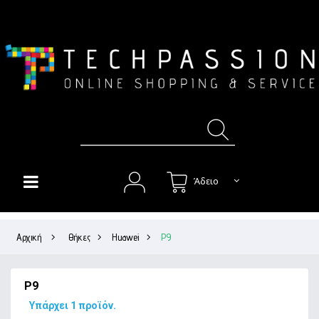
Άδειο
HOME
Αρχική
>
Θήκες
>
Huawei
>
P9
+
ΘΉΚΕΣ
+
ΠΡΟΣΤΑΣΊΑ ΟΘΌΝΗΣ
P9
+
ΉΧΟΣ
Υπάρχει 1 προϊόν.