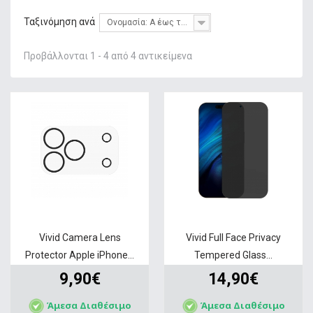
+
ΦΌΡΤΙΣΗ
Ταξινόμηση ανά
Ονομασία: Α έως το Ω
+
GADGETS & WEARABLES
Προβάλλονται 1 - 4 από 4 αντικείμενα
+
ΜΝΉΜΗ
+
ΣΤΑΘΕΡΉ ΤΗΛΕΦΩΝΊΑ
+
IT ΑΞΕΣΟΥΆΡ & GAMING
+
ΔΙΚΤΥΑΚΆ
+
HOME & LIVING
ΠΡΟΣΦΟΡΕΣ
SERVICE
Vivid Camera Lens
Vivid Full Face Privacy
Protector Apple iPhone...
Tempered Glass...
9,90€
14,90€
Άμεσα Διαθέσιμο
Άμεσα Διαθέσιμο