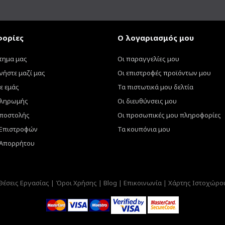
ορίες
Ο λογαριασμός μου
τημα μας
Οι παραγγελίες μου
νήστε μαζί μας
Οι επιστροφές προϊόντων μου
ε εμάς
Τα πιστωτικά μου δελτία
πληρωμής
Οι διευθύνσεις μου
ποστολής
Οι προσωπικές μου πληροφορίες
 Επιστροφών
Τα κουπόνια μου
 Απορρήτου
Θέσεις Εργασίας |
Όροι Χρήσης |
Blog |
Επικοινωνία |
Χάρτης Ιστοχώρο