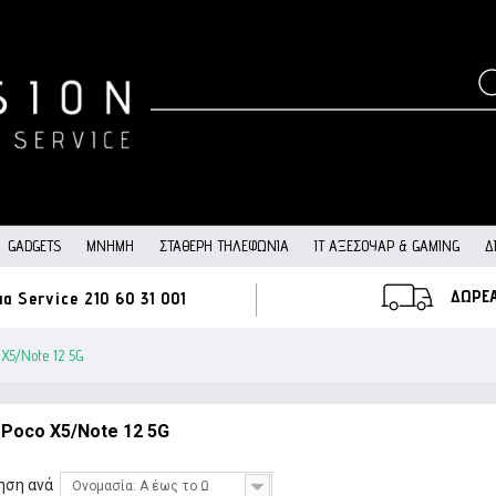
GADGETS
ΜΝΉΜΗ
ΣΤΑΘΕΡΉ ΤΗΛΕΦΩΝΊΑ
IT ΑΞΕΣΟΥΆΡ & GAMING
Δ
ΔΩΡΕ
ια Service
210 60 31 001
 X5/Note 12 5G
 Poco X5/Note 12 5G
ηση ανά
Ονομασία: Α έως το Ω