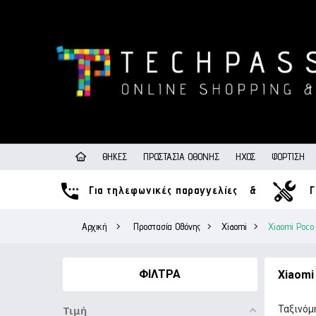
ΘΉΚΕΣ
ΠΡΟΣΤΑΣΊΑ ΟΘΌΝΗΣ
ΉΧΟΣ
ΦΌΡΤΙΣΗ
Για τηλεφωνικές παραγγελίες
&
Γ
Αρχική
>
Προστασία Οθόνης
>
Xiaomi
>
Xiaomi Poco
ΦΊΛΤΡΑ
Xiaomi
Ταξινόμ
Τιμή