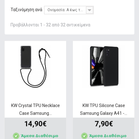
+
ΦΌΡΤΙΣΗ
Ταξινόμηση ανά
Ονομασία: Α έως το Ω
+
GADGETS & WEARABLES
Προβάλλονται 1 - 32 από 32 αντικείμενα
+
ΜΝΉΜΗ
+
ΣΤΑΘΕΡΉ ΤΗΛΕΦΩΝΊΑ
+
IT ΑΞΕΣΟΥΆΡ & GAMING
+
ΔΙΚΤΥΑΚΆ
+
HOME & LIVING
ΠΡΟΣΦΟΡΕΣ
SERVICE
KW Crystal TPU Necklace
KW TPU Silicone Case
Case Samsung...
Samsung Galaxy A41 -...
14,90€
7,90€
Άμεσα Διαθέσιμο
Άμεσα Διαθέσιμο