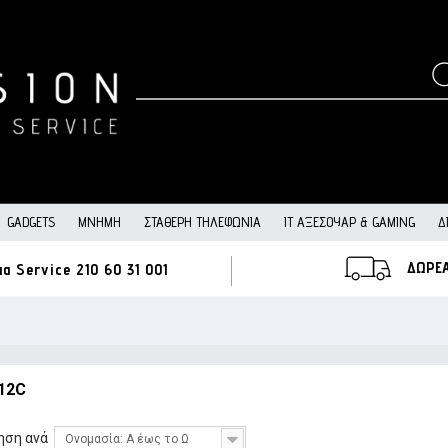
GADGETS
ΜΝΉΜΗ
ΣΤΑΘΕΡΉ ΤΗΛΕΦΩΝΊΑ
IT ΑΞΕΣΟΥΆΡ & GAMING
Δ
ΔΩΡΕ
ια Service
210 60 31 001
12C
ηση ανά
Ονομασία: Α έως το Ω