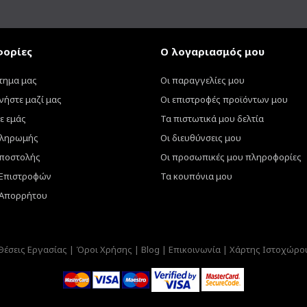
ορίες
Ο λογαριασμός μου
τημα μας
Οι παραγγελίες μου
νήστε μαζί μας
Οι επιστροφές προϊόντων μου
ε εμάς
Τα πιστωτικά μου δελτία
πληρωμής
Οι διευθύνσεις μου
ποστολής
Οι προσωπικές μου πληροφορίες
 Επιστροφών
Τα κουπόνια μου
 Απορρήτου
Θέσεις Εργασίας |
Όροι Χρήσης |
Blog |
Επικοινωνία |
Χάρτης Ιστοχώρο