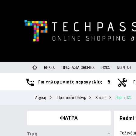
ΘΉΚΕΣ
ΠΡΟΣΤΑΣΊΑ ΟΘΌΝΗΣ
ΉΧΟΣ
ΦΌΡΤΙΣΗ
Για τηλεφωνικές παραγγελίες
&
Γ
Αρχική
>
Προστασία Οθόνης
>
Xiaomi
>
Redmi 12C
ΦΊΛΤΡΑ
Redmi 
Ταξινόμ
Τιμή