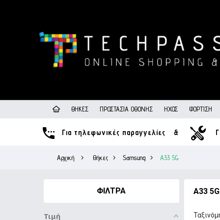
ΘΉΚΕΣ
ΠΡΟΣΤΑΣΊΑ ΟΘΌΝΗΣ
ΉΧΟΣ
ΦΌΡΤΙΣΗ
Για τηλεφωνικές παραγγελίες
&
Γ
Αρχική
>
Θήκες
>
Samsung
>
A33 5G
ΦΊΛΤΡΑ
A33 5G
Ταξινόμ
Τιμή