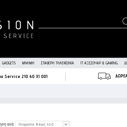
GADGETS
ΜΝΉΜΗ
ΣΤΑΘΕΡΉ ΤΗΛΕΦΩΝΊΑ
IT ΑΞΕΣΟΥΆΡ & GAMING
Δ
ΔΩΡΕ
ια Service
210 60 31 001
ηση ανά
Ονομασία: Α έως το Ω