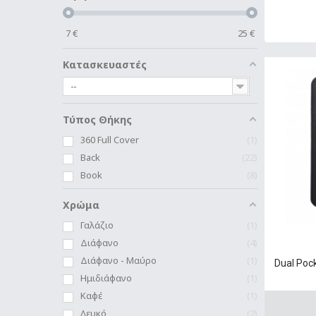
7
€
25
€
Κατασκευαστές
--
Τύπος Θήκης
360 Full Cover
1
Back
22
Book
8
Χρώμα
Γαλάζιο
1
Διάφανο
4
Διάφανο - Μαύρο
1
Dual Poc
Ημιδιάφανο
1
Καφέ
1
Λευκό
2