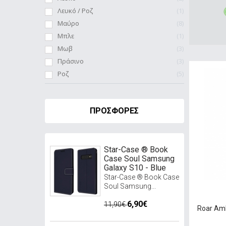
Λευκό / Ροζ
1
Μαύρο
8
Μπλε
1
Μωβ
3
Πράσινο
3
Ροζ
5
ΠΡΟΣΦΟΡΈΣ
Star-Case ® Book
Case Soul Samsung
Galaxy S10 - Blue
Star-Case ® Book Case
Soul Samsung...
6,90€
11,90€
Roar Am